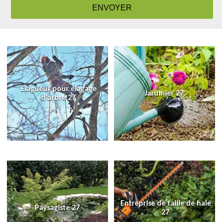
Elagueur pour élagage
Jardinier 27
d'arbre 27
Entreprise de taille de haie
Paysagiste 27
27