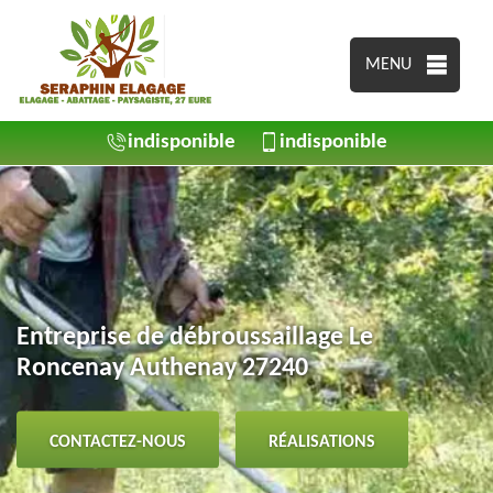
MENU
indisponible
indisponible
Entreprise de débroussaillage Le
Roncenay Authenay 27240
CONTACTEZ-NOUS
RÉALISATIONS