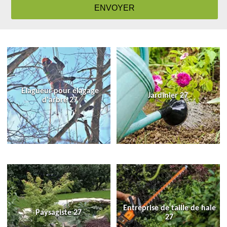
Elagueur pour élagage
Jardinier 27
d'arbre 27
Entreprise de taille de haie
Paysagiste 27
27