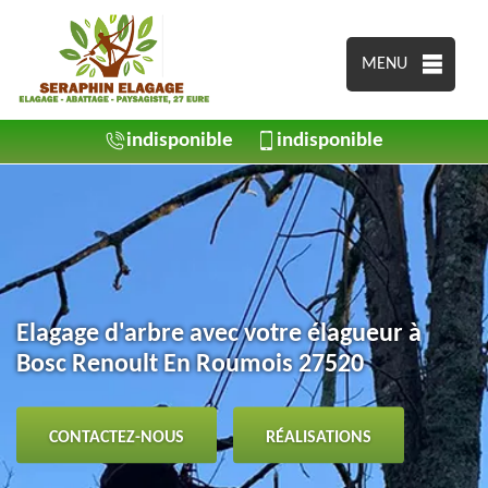
MENU
indisponible
indisponible
Elagage d'arbre avec votre élagueur à
Bosc Renoult En Roumois 27520
CONTACTEZ-NOUS
RÉALISATIONS