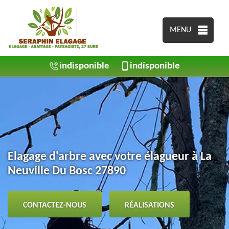
MENU
indisponible
indisponible
Elagage d'arbre avec votre élagueur à La
Neuville Du Bosc 27890
CONTACTEZ-NOUS
RÉALISATIONS