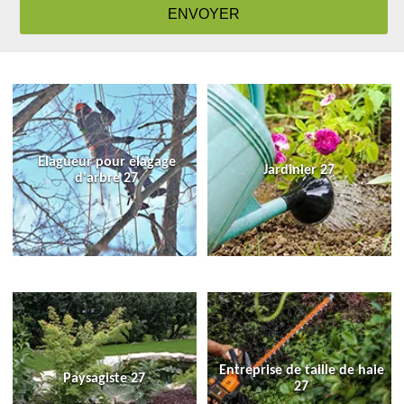
Elagueur pour élagage
Jardinier 27
d'arbre 27
Entreprise de taille de haie
Paysagiste 27
27