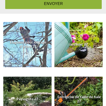
Elagueur pour élagage
Jardinier 27
d'arbre 27
Entreprise de taille de haie
Paysagiste 27
27