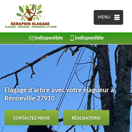
MENU
indisponible
indisponible
Elagage d'arbre avec votre élagueur à
Renneville 27910
CONTACTEZ-NOUS
RÉALISATIONS