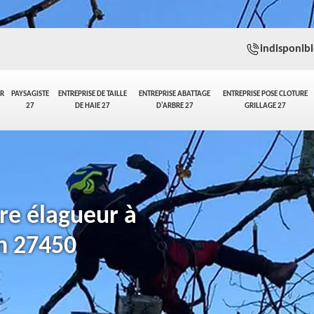
indisponibl
ER
PAYSAGISTE
ENTREPRISE DE TAILLE
ENTREPRISE ABATTAGE
ENTREPRISE POSE CLOTURE
27
DE HAIE 27
D'ARBRE 27
GRILLAGE 27
re élagueur à
in 27450