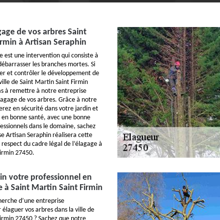
gage de vos arbres Saint
irmin à Artisan Seraphin
e est une intervention qui consiste à
 débarrasser les branches mortes. Si
ter et contrôler le développement de
ville de Saint Martin Saint Firmin
as à remettre à notre entreprise
élagage de vos arbres. Grâce à notre
erez en sécurité dans votre jardin et
e en bonne santé, avec une bonne
ofessionnels dans le domaine, sachez
e Artisan Seraphin réalisera cette
 respect du cadre légal de l’élagage à
Firmin 27450.
in votre professionnel en
e à Saint Martin Saint Firmin
cherche d’une entreprise
 élaguer vos arbres dans la ville de
Firmin 27450 ? Sachez que notre