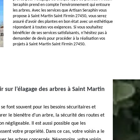
Seraphin prend en compte l’environnement qui entoure
les arbres. Avec les services que Artisan Seraphin vous
propose à Saint Martin Saint Firmin 27450, vous serez
assuré d’avoir des plantes en bon état avec un esthétique
répondant à toutes vos exigences. Si vous souhaitez
bénéficier de ses services satisfaisants, n’hésitez pas à
demander de devis pour procéder à la réalisation vos
projets à Saint Martin Saint Firmin 27450.
r sur l’élagage des arbres à Saint Martin
se font souvent pour les besoins sécuritaires et
urer le bienêtre d'un arbre, la sécurité des routes et
on négligeable. Il est aussi possible que les
sent votre propriété. Dans ce cas, votre voisin a le
uer les arbres concernés. Néanmoins, votre voisin