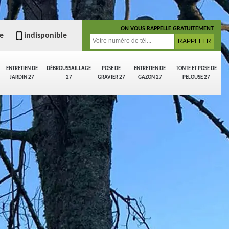
ON VOUS RAPPELLE GRATUITEMENT
e
indisponible
ENTRETIEN DE
DÉBROUSSAILLAGE
POSE DE
ENTRETIEN DE
TONTE ET POSE DE
JARDIN 27
27
GRAVIER 27
GAZON 27
PELOUSE 27