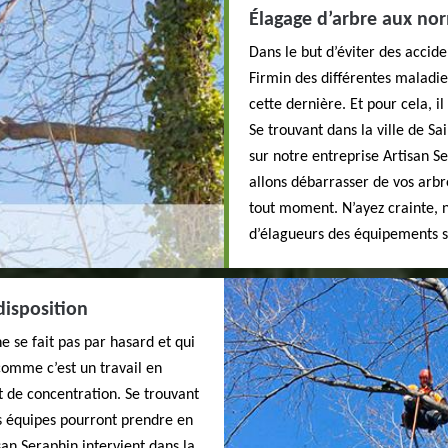
Élagage d’arbre aux no
Dans le but d’éviter des accide
Firmin des différentes maladies
cette dernière. Et pour cela, i
Se trouvant dans la ville de S
sur notre entreprise Artisan Se
allons débarrasser de vos arb
tout moment. N’ayez crainte, n
d’élagueurs des équipements sé
disposition
e se fait pas par hasard et qui
 comme c’est un travail en
 de concentration. Se trouvant
os équipes pourront prendre en
san Seraphin intervient dans la