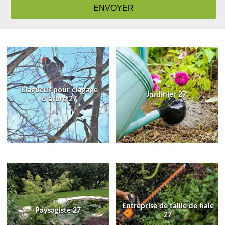
Elagueur pour élagage
Jardinier 27
d'arbre 27
Entreprise de taille de haie
Paysagiste 27
27