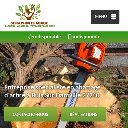
MENU
indisponible
indisponible
Entreprise spécialiste en abattage
d'arbre à Buis Sur Damville 27240
CONTACTEZ-NOUS
RÉALISATIONS