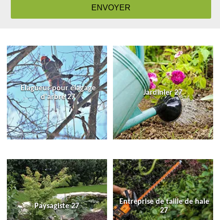
Elagueur pour élagage
Jardinier 27
d'arbre 27
Entreprise de taille de haie
Paysagiste 27
27