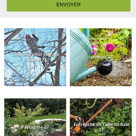
Elagueur pour élagage
Jardinier 27
d'arbre 27
Entreprise de taille de haie
Paysagiste 27
27