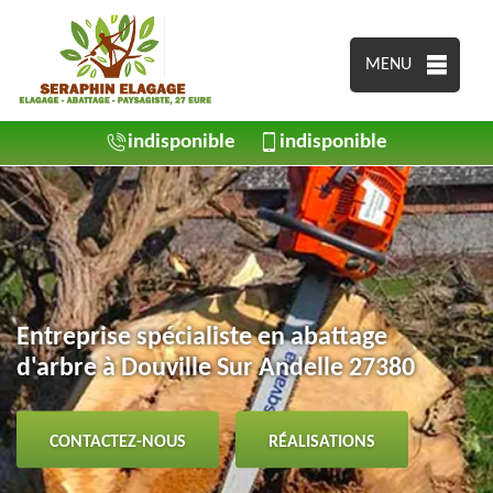
MENU
indisponible
indisponible
Entreprise spécialiste en abattage
d'arbre à Douville Sur Andelle 27380
CONTACTEZ-NOUS
RÉALISATIONS