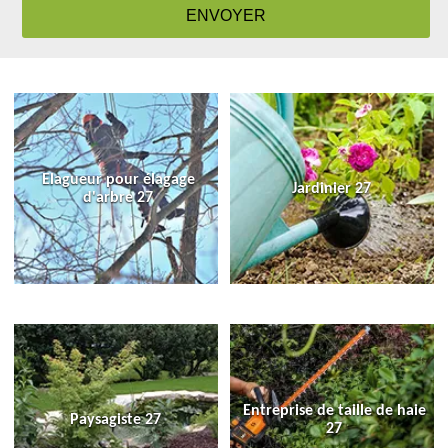
Elagueur pour élagage
Jardinier 27
d'arbre 27
Entreprise de taille de haie
Paysagiste 27
27