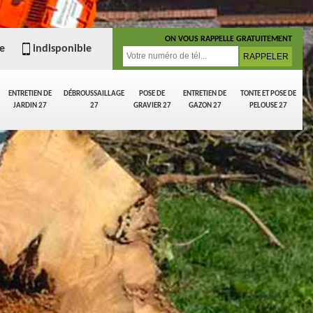
ON VOUS RAPPELLE GRATUITEMENT
e
indisponible
ENTRETIEN DE
DÉBROUSSAILLAGE
POSE DE
ENTRETIEN DE
TONTE ET POSE DE
JARDIN 27
27
GRAVIER 27
GAZON 27
PELOUSE 27