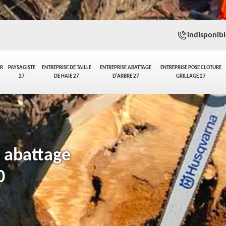
indisponibl
ER
PAYSAGISTE
ENTREPRISE DE TAILLE
ENTREPRISE ABATTAGE
ENTREPRISE POSE CLOTURE
27
DE HAIE 27
D'ARBRE 27
GRILLAGE 27
n abattage
0