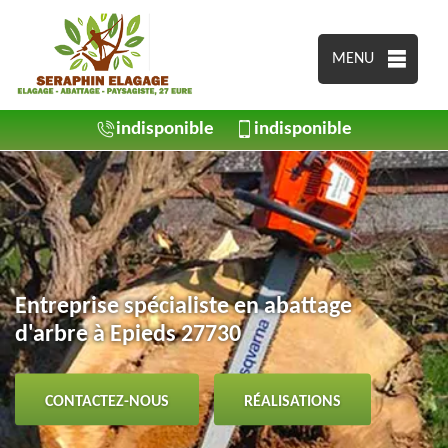
MENU
indisponible
indisponible
Entreprise spécialiste en abattage
d'arbre à Epieds 27730
CONTACTEZ-NOUS
RÉALISATIONS