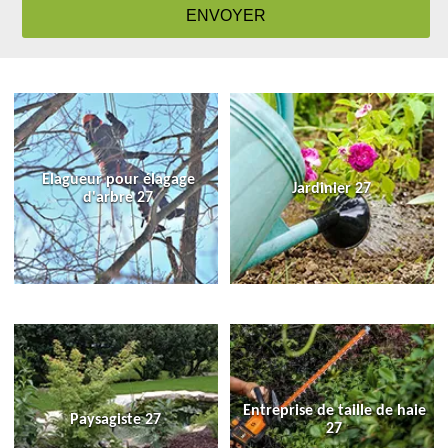
Elagueur pour élagage
Jardinier 27
d'arbre 27
Entreprise de taille de haie
Paysagiste 27
27