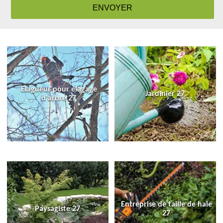
Elagueur pour élagage
Jardinier 27
d'arbre 27
Entreprise de taille de haie
Paysagiste 27
27