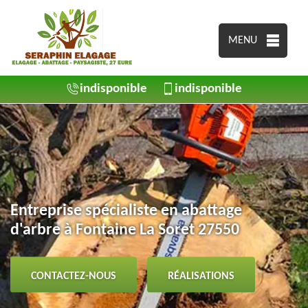
MENU
indisponible
indisponible
Entreprise spécialiste en abattage
d'arbre à Fontaine La Soret 27550
CONTACTEZ-NOUS
RÉALISATIONS