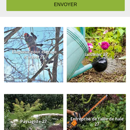
Elagueur pour élagage
Jardinier 27
d'arbre 27
Entreprise de taille de haie
Paysagiste 27
27