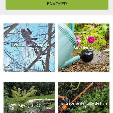
Elagueur pour élagage
Jardinier 27
d'arbre 27
Entreprise de taille de haie
Paysagiste 27
27