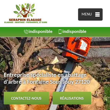
MENU
indisponible
indisponible
Entreprise spécialiste en abattage
d'arbre à Fontaine Sous Jouy 27120
CONTACTEZ-NOUS
RÉALISATIONS