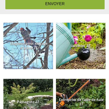
Elagueur pour élagage
Jardinier 27
d'arbre 27
Entreprise de taille de haie
Paysagiste 27
27