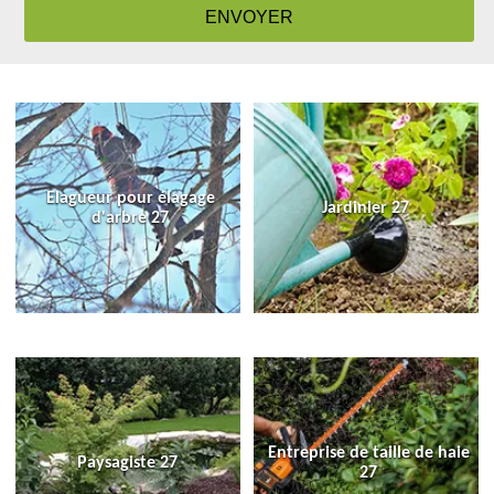
Elagueur pour élagage
Jardinier 27
d'arbre 27
Entreprise de taille de haie
Paysagiste 27
27