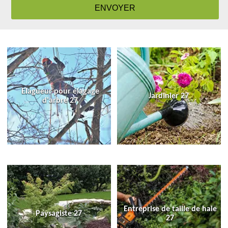
Elagueur pour élagage
Jardinier 27
d'arbre 27
Entreprise de taille de haie
Paysagiste 27
27