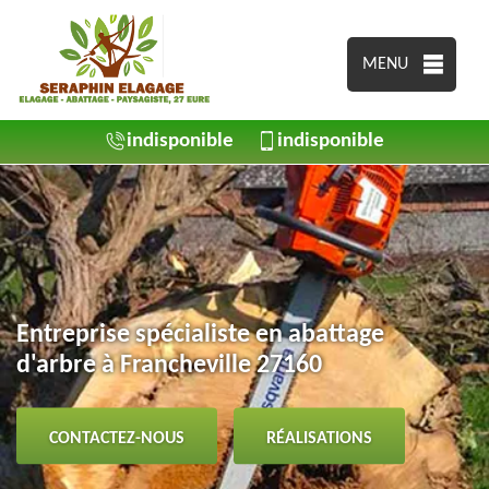
MENU
indisponible
indisponible
Entreprise spécialiste en abattage
d'arbre à Francheville 27160
CONTACTEZ-NOUS
RÉALISATIONS