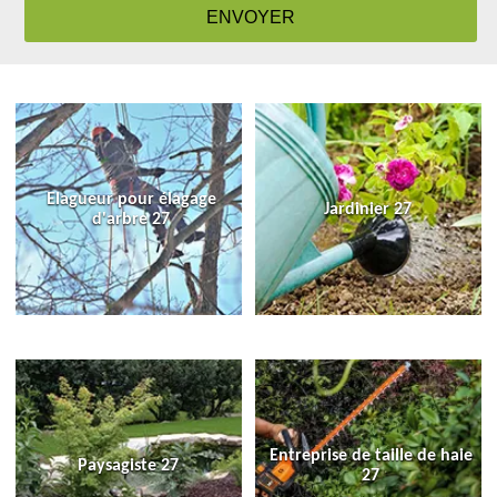
Elagueur pour élagage
Jardinier 27
d'arbre 27
Entreprise de taille de haie
Paysagiste 27
27