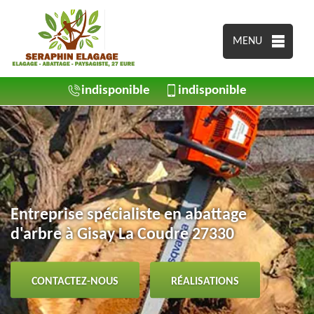
MENU
indisponible
indisponible
Entreprise spécialiste en abattage
d'arbre à Gisay La Coudre 27330
CONTACTEZ-NOUS
RÉALISATIONS