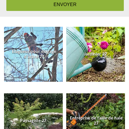
Elagueur pour élagage
Jardinier 27
d'arbre 27
Entreprise de taille de haie
Paysagiste 27
27