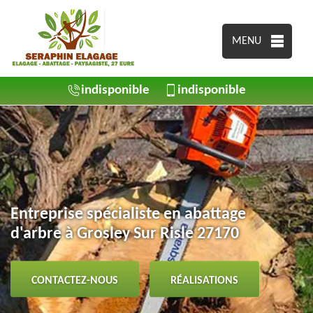
MENU
indisponible
indisponible
Entreprise spécialiste en abattage
d'arbre à Grosley Sur Risle 27170
CONTACTEZ-NOUS
RÉALISATIONS