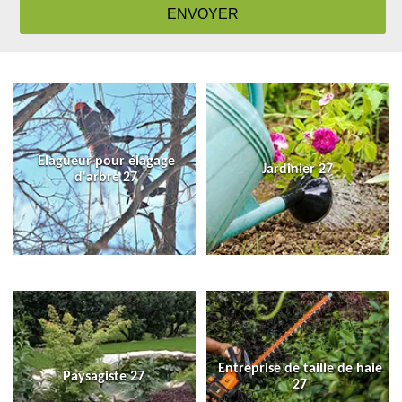
Elagueur pour élagage
Jardinier 27
d'arbre 27
Entreprise de taille de haie
Paysagiste 27
27