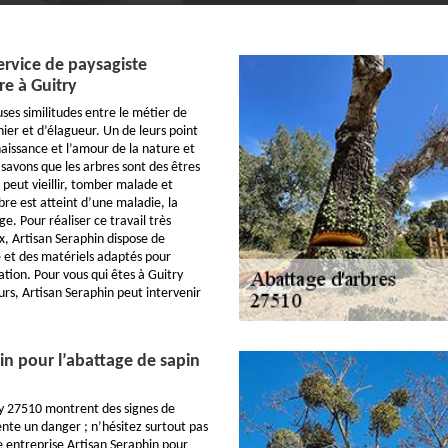
ervice de paysagiste
re à Guitry
ses similitudes entre le métier de
nier et d’élagueur. Un de leurs point
issance et l’amour de la nature et
 savons que les arbres sont des êtres
l peut vieillir, tomber malade et
bre est atteint d’une maladie, la
ge. Pour réaliser ce travail très
x, Artisan Seraphin dispose de
 et des matériels adaptés pour
tion. Pour vous qui êtes à Guitry
urs, Artisan Seraphin peut intervenir
in pour l’abattage de sapin
try 27510 montrent des signes de
nte un danger ; n’hésitez surtout pas
e entreprise Artisan Seraphin pour