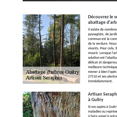
Découvrez le s
abattage d'arb
Il existe de nombreu
paysagiste, de jardi
commun est la conna
de la verdure. Nous
vivants. Pour cela, i
mourir. Lorsque l’ar
solution est l’abatta
délicat et dangereu
meilleure technique
mener à bien l’opéra
27510 et ses alento
immédiatement.
Artisan Seraph
à Guitry
Si vos sapins à Gui
maladies ou représe
à faire appel à notr