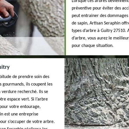
Lorsque ces arbres deviennent t
préventive pour éviter des acc
peut entrainer des dommages 
de sapin, Artisan Seraphin off
types d’arbre à Guitry 27510. A
d’arbre, vous aurez le meilleu
pour chaque situation.
uitry
abitude de prendre soin des
es gourmands, ils coupent les
verdure recherché. Ils se
tre espace vert. Si l’arbre
pour votre entourage,
in est une entreprise
our s’occuper de votre arbre.