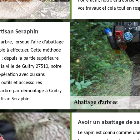
notre actif, notre entreprise 
vos travaux et cela tout en re
tisan Seraphin
arbre, lorsque l’aire d’abattage
ible à effectuer. Cette méthode
; depuis la partie supérieure
 la ville de Guitry 27510, notre
opération avec ou sans
 outils et accessoires
d’arbre par démontage à Guitry
rtisan Seraphin.
Avoir un abattage de s
Le sapin est connu comme une d