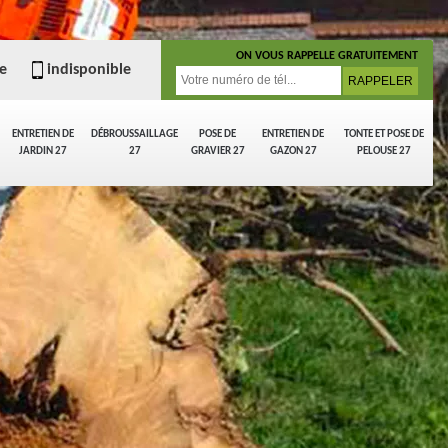
ON VOUS RAPPELLE GRATUITEMENT
e
indisponible
ENTRETIEN DE
DÉBROUSSAILLAGE
POSE DE
ENTRETIEN DE
TONTE ET POSE DE
JARDIN 27
27
GRAVIER 27
GAZON 27
PELOUSE 27