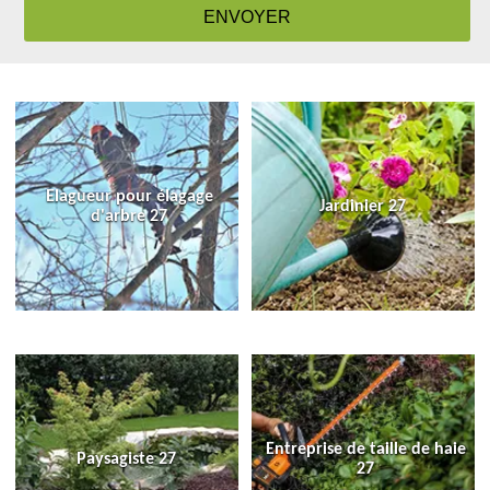
Elagueur pour élagage
Jardinier 27
d'arbre 27
Entreprise de taille de haie
Paysagiste 27
27