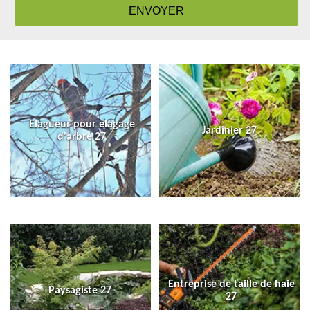
Elagueur pour élagage
Jardinier 27
d'arbre 27
Entreprise de taille de haie
Paysagiste 27
27