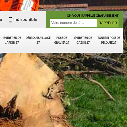
ON VOUS RAPPELLE GRATUITEMENT
e
indisponible
ENTRETIEN DE
DÉBROUSSAILLAGE
POSE DE
ENTRETIEN DE
TONTE ET POSE DE
JARDIN 27
27
GRAVIER 27
GAZON 27
PELOUSE 27