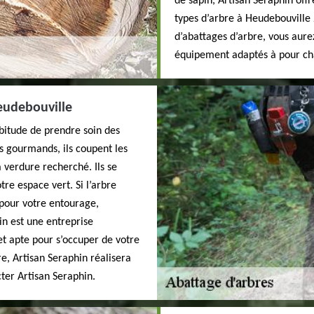
de sapin, Artisan Seraphin off
types d’arbre à Heudebouville 
d’abattages d’arbre, vous aurez
équipement adaptés à pour cha
Heudebouville
abitude de prendre soin des
es gourmands, ils coupent les
verdure recherché. Ils se
tre espace vert. Si l’arbre
pour votre entourage,
in est une entreprise
t apte pour s’occuper de votre
e, Artisan Seraphin réalisera
cter Artisan Seraphin.