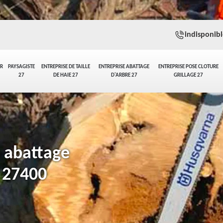
indisponibl
ER
PAYSAGISTE
ENTREPRISE DE TAILLE
ENTREPRISE ABATTAGE
ENTREPRISE POSE CLOTURE
27
DE HAIE 27
D'ARBRE 27
GRILLAGE 27
n abattage
 27400