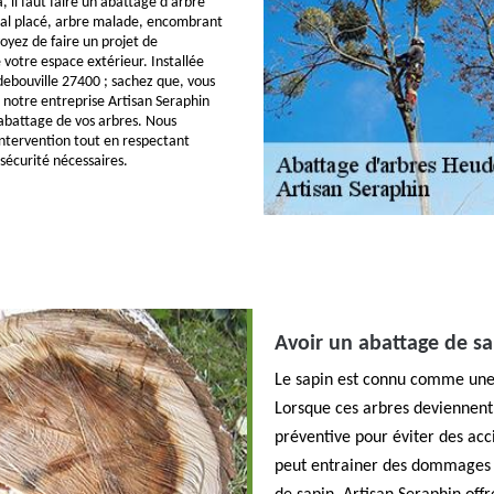
 il faut faire un abattage d’arbre
mal placé, arbre malade, encombrant
voyez de faire un projet de
otre espace extérieur. Installée
udebouville 27400 ; sachez que, vous
notre entreprise Artisan Seraphin
’abattage de vos arbres. Nous
intervention tout en respectant
 sécurité nécessaires.
Avoir un abattage de s
Le sapin est connu comme une d
Lorsque ces arbres deviennent t
préventive pour éviter des acc
peut entrainer des dommages 