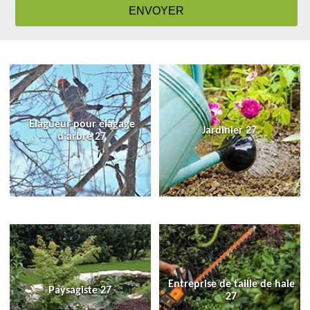
Elagueur pour élagage
Jardinier 27
d'arbre 27
Entreprise de taille de haie
Paysagiste 27
27