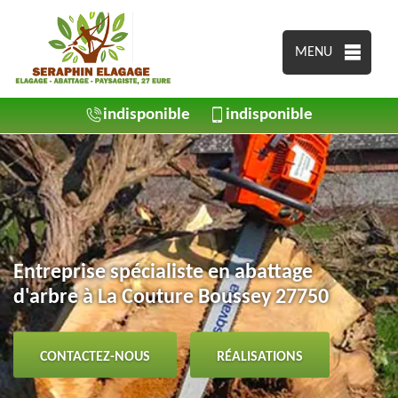
MENU
indisponible
indisponible
Entreprise spécialiste en abattage
d'arbre à La Couture Boussey 27750
CONTACTEZ-NOUS
RÉALISATIONS