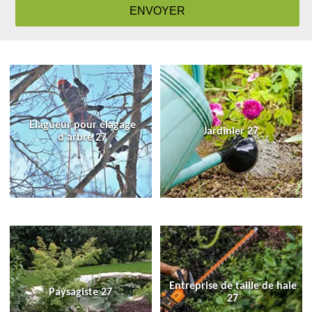
Elagueur pour élagage
Jardinier 27
d'arbre 27
Entreprise de taille de haie
Paysagiste 27
27