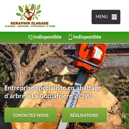
MENU
indisponible
indisponible
Entreprise spécialiste en abattage
d'arbre à La Goulafriere 27390
CONTACTEZ-NOUS
RÉALISATIONS