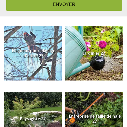
Elagueur pour élagage
Jardinier 27
d'arbre 27
Entreprise de taille de haie
Paysagiste 27
27