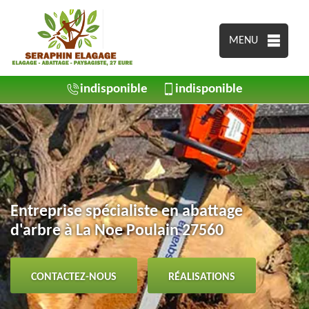
MENU
indisponible
indisponible
Entreprise spécialiste en abattage
d'arbre à La Noe Poulain 27560
CONTACTEZ-NOUS
RÉALISATIONS