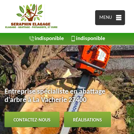
MENU
indisponible
indisponible
Entreprise spécialiste en abattage
d'arbre à La Vacherie 27400
CONTACTEZ-NOUS
RÉALISATIONS