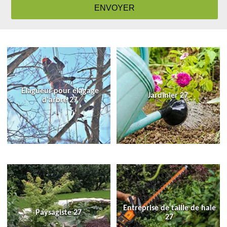
Elagueur pour élagage
Jardinier 27
d'arbre 27
Entreprise de taille de haie
Paysagiste 27
27