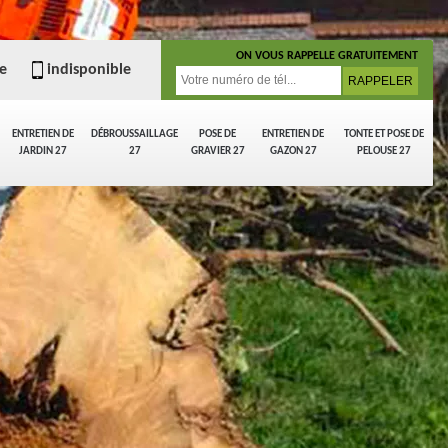
ON VOUS RAPPELLE GRATUITEMENT
e
indisponible
ENTRETIEN DE
DÉBROUSSAILLAGE
POSE DE
ENTRETIEN DE
TONTE ET POSE DE
JARDIN 27
27
GRAVIER 27
GAZON 27
PELOUSE 27