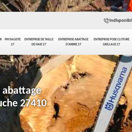
indisponibl
ER
PAYSAGISTE
ENTREPRISE DE TAILLE
ENTREPRISE ABATTAGE
ENTREPRISE POSE CLOTURE
27
DE HAIE 27
D'ARBRE 27
GRILLAGE 27
n abattage
Ouche 27410