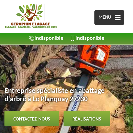
MENU
indisponible
indisponible
Entreprise spécialiste en abattage
d'arbre à Le Planquay 27230
CONTACTEZ-NOUS
RÉALISATIONS