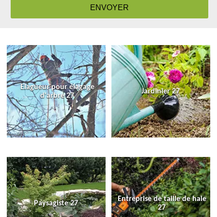
Elagueur pour élagage
Jardinier 27
d'arbre 27
Entreprise de taille de haie
Paysagiste 27
27