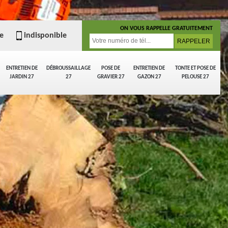
ON VOUS RAPPELLE GRATUITEMENT
e
indisponible
ENTRETIEN DE
DÉBROUSSAILLAGE
POSE DE
ENTRETIEN DE
TONTE ET POSE DE
JARDIN 27
27
GRAVIER 27
GAZON 27
PELOUSE 27