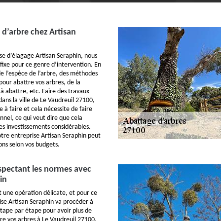
 d’arbre chez Artisan
se d’élagage Artisan Seraphin, nous
 fixe pour ce genre d’intervention. En
de l’espèce de l’arbre, des méthodes
pour abattre vos arbres, de la
à abattre, etc. Faire des travaux
ans la ville de Le Vaudreuil 27100,
e à faire et cela nécessite de faire
nnel, ce qui veut dire que cela
s investissements considérables.
tre entreprise Artisan Seraphin peut
ons selon vos budgets.
spectant les normes avec
in
t une opération délicate, et pour ce
rise Artisan Seraphin va procéder à
étape par étape pour avoir plus de
tre vos arbres à Le Vaudreuil 27100,