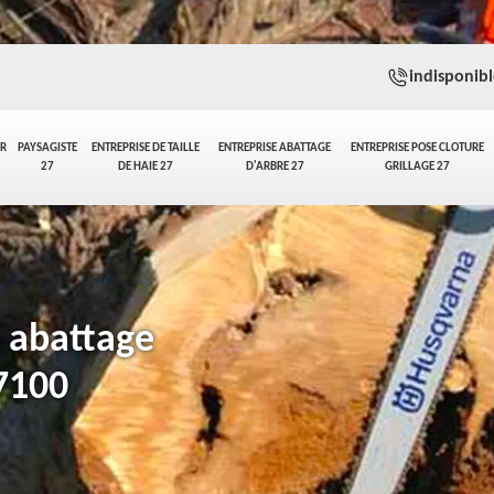
indisponibl
ER
PAYSAGISTE
ENTREPRISE DE TAILLE
ENTREPRISE ABATTAGE
ENTREPRISE POSE CLOTURE
27
DE HAIE 27
D'ARBRE 27
GRILLAGE 27
n abattage
27100