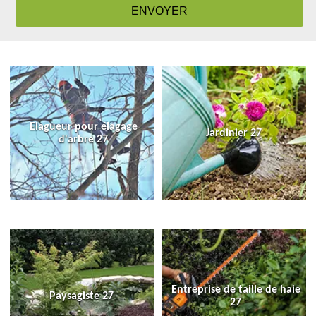
Elagueur pour élagage
Jardinier 27
d'arbre 27
Entreprise de taille de haie
Paysagiste 27
27