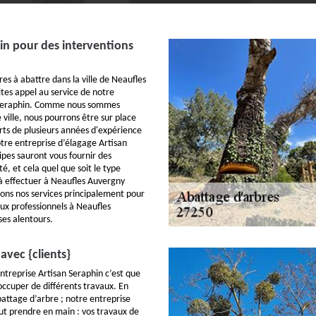
in pour des interventions
res à abattre dans la ville de Neaufles
tes appel au service de notre
 Seraphin. Comme nous sommes
e ville, nous pourrons être sur place
rts de plusieurs années d'expérience
tre entreprise d’élagage Artisan
ipes sauront vous fournir des
té, et cela quel que soit le type
à effectuer à Neaufles Auvergny
ons nos services principalement pour
aux professionnels à Neaufles
es alentours.
avec {clients}
ntreprise Artisan Seraphin c’est que
ccuper de différents travaux. En
abattage d’arbre ; notre entreprise
ut prendre en main : vos travaux de