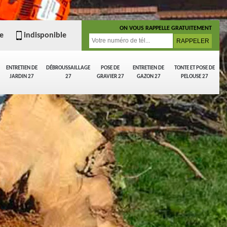
ON VOUS RAPPELLE GRATUITEMENT
e
indisponible
ENTRETIEN DE
DÉBROUSSAILLAGE
POSE DE
ENTRETIEN DE
TONTE ET POSE DE
JARDIN 27
27
GRAVIER 27
GAZON 27
PELOUSE 27