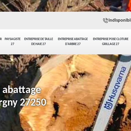
indisponibl
ER
PAYSAGISTE
ENTREPRISE DE TAILLE
ENTREPRISE ABATTAGE
ENTREPRISE POSE CLOTURE
27
DE HAIE 27
D'ARBRE 27
GRILLAGE 27
n abattage
ergny 27250