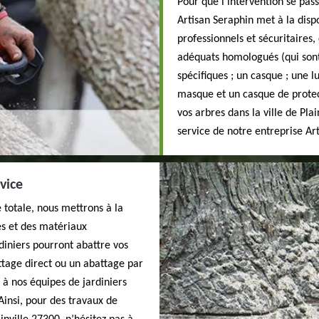
Pour que l’intervention se pas
Artisan Seraphin met à la disp
professionnels et sécuritaires
adéquats homologués (qui sont 
spécifiques ; un casque ; une l
masque et un casque de protect
vos arbres dans la ville de Pla
service de notre entreprise Ar
vice
é totale, nous mettrons à la
es et des matériaux
rdiniers pourront abattre vos
ttage direct ou un abattage par
 à nos équipes de jardiniers
Ainsi, pour des travaux de