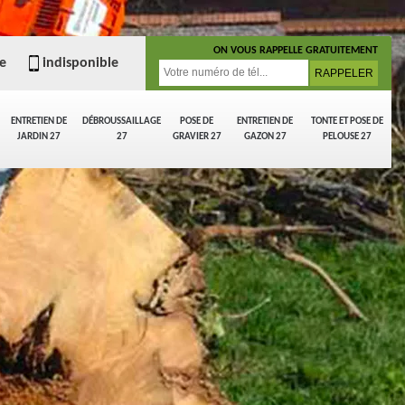
ON VOUS RAPPELLE GRATUITEMENT
e
indisponible
ENTRETIEN DE
DÉBROUSSAILLAGE
POSE DE
ENTRETIEN DE
TONTE ET POSE DE
JARDIN 27
27
GRAVIER 27
GAZON 27
PELOUSE 27