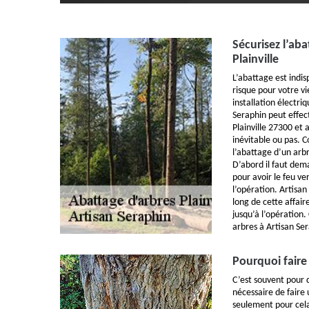
Sécurisez l’aba
Plainville
L’abattage est indi
risque pour votre v
installation électri
Seraphin peut effec
Plainville 27300 et 
inévitable ou pas. 
l’abattage d’un arb
D’abord il faut dem
pour avoir le feu ve
l’opération. Artisa
long de cette affai
jusqu’à l’opération.
arbres à Artisan Ser
Pourquoi faire
C’est souvent pour d
nécessaire de faire
seulement pour cela,