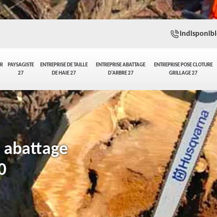
indisponibl
ER
PAYSAGISTE
ENTREPRISE DE TAILLE
ENTREPRISE ABATTAGE
ENTREPRISE POSE CLOTURE
27
DE HAIE 27
D'ARBRE 27
GRILLAGE 27
n abattage
0