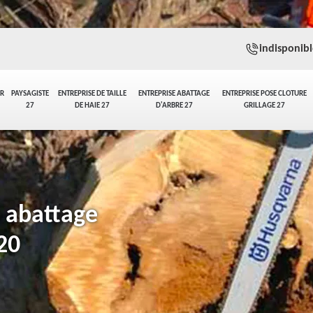
indisponibl
ER
PAYSAGISTE
ENTREPRISE DE TAILLE
ENTREPRISE ABATTAGE
ENTREPRISE POSE CLOTURE
27
DE HAIE 27
D'ARBRE 27
GRILLAGE 27
n abattage
20