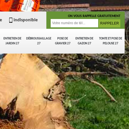
ON VOUS RAPPELLE GRATUITEMENT
e
indisponible
ENTRETIEN DE
DÉBROUSSAILLAGE
POSE DE
ENTRETIEN DE
TONTE ET POSE DE
JARDIN 27
27
GRAVIER 27
GAZON 27
PELOUSE 27