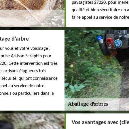
paysagistes 27220, pour mener 
qualité et bien sécuritaire en
faire appel au service de notr
tage d’arbre
r vous et votre voisinage ;
eprise Artisan Seraphin pour
20. Cette intervention est très
s artisans élagueurs très
 sécurité, qui ont connaissance
appel au service de notre
nnels ou particuliers dans la
Vos avantages avec {cli