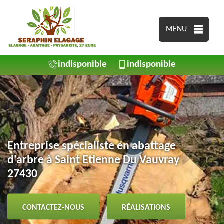
MENU
indisponible
indisponible
Entreprise spécialiste en abattage
d'arbre à Saint Etienne Du Vauvray
27430
CONTACTEZ-NOUS
RÉALISATIONS