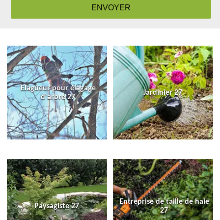
Elagueur pour élagage
Jardinier 27
d'arbre 27
Entreprise de taille de haie
Paysagiste 27
27