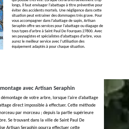
qui pousse très vite. Lorsque ces arbres deviennent trop
longs, il faut envisager l’abattage à titre préventive pour
éviter des accidents mortels. Une négligence dans cette
situation peut entrainer des dommages très grave. Pour
vous accompagner dans l’abattage de sapin, Artisan
Seraphin offre ses services pour l’abattage ou élagage de
tous types d’arbre à Saint Paul De Fourques 27800. Avec
ses paysagistes et spécialistes d’abattages d’arbre, vous
aurez le meilleur service avec l’utilisation des
équipement adaptés à pour chaque situation.
émontage avec Artisan Seraphin
un démontage de votre arbre, lorsque l’aire d’abattage
battage direct impossible à effectuer. Cette méthode
morceau par morceau ; depuis la partie supérieure
rbre. Se trouvant dans la ville de Saint Paul De
se Artisan Seraphin pourra effectuer cette