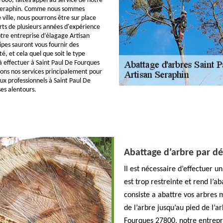
800, faites appel au service de notre
 Seraphin. Comme nous sommes
e ville, nous pourrons être sur place
rts de plusieurs années d'expérience
tre entreprise d’élagage Artisan
ipes sauront vous fournir des
té, et cela quel que soit le type
à effectuer à Saint Paul De Fourques
ons nos services principalement pour
aux professionnels à Saint Paul De
es alentours.
Abattage d’arbre par d
Il est nécessaire d’effectuer 
est trop restreinte et rend l’a
consiste a abattre vos arbres 
de l’arbre jusqu’au pied de l’a
Fourques 27800, notre entrepri