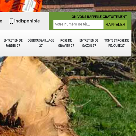
ON VOUS RAPPELLE GRATUITEMENT
e
indisponible
ENTRETIEN DE
DÉBROUSSAILLAGE
POSE DE
ENTRETIEN DE
TONTE ET POSE DE
JARDIN 27
27
GRAVIER 27
GAZON 27
PELOUSE 27