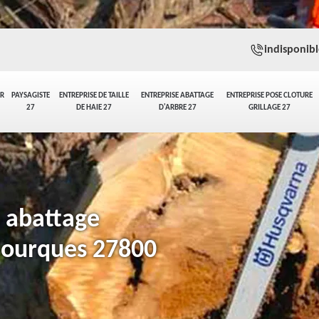
indisponibl
ER
PAYSAGISTE
ENTREPRISE DE TAILLE
ENTREPRISE ABATTAGE
ENTREPRISE POSE CLOTURE
27
DE HAIE 27
D'ARBRE 27
GRILLAGE 27
n abattage
 Fourques 27800