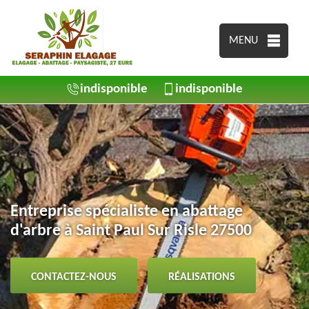
MENU
indisponible
indisponible
Entreprise spécialiste en abattage
d'arbre à Saint Paul Sur Risle 27500
CONTACTEZ-NOUS
RÉALISATIONS