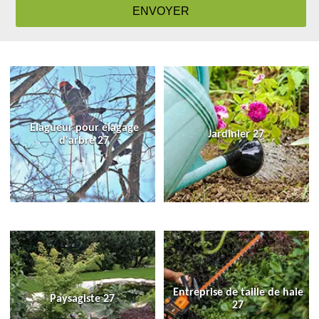
Elagueur pour élagage
Jardinier 27
d'arbre 27
Entreprise de taille de haie
Paysagiste 27
27