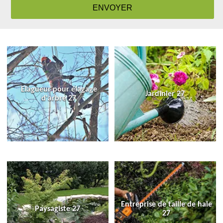
Elagueur pour élagage
Jardinier 27
d'arbre 27
Entreprise de taille de haie
Paysagiste 27
27