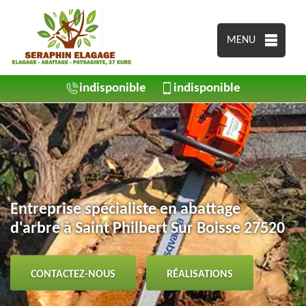
MENU
indisponible
indisponible
Entreprise spécialiste en abattage
d'arbre à Saint Philbert Sur Boisse 27520
CONTACTEZ-NOUS
RÉALISATIONS