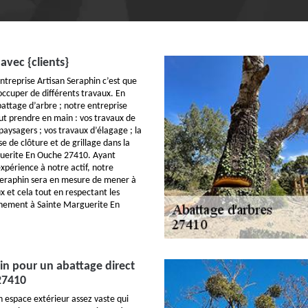
avec {clients}
ntreprise Artisan Seraphin c’est que
ccuper de différents travaux. En
abattage d’arbre ; notre entreprise
ut prendre en main : vos travaux de
 paysagers ; vos travaux d’élagage ; la
ose de clôture et de grillage dans la
guerite En Ouche 27410. Ayant
xpérience à notre actif, notre
Seraphin sera en mesure de mener à
x et cela tout en respectant les
nnement à Sainte Marguerite En
in pour un abattage direct
27410
n espace extérieur assez vaste qui