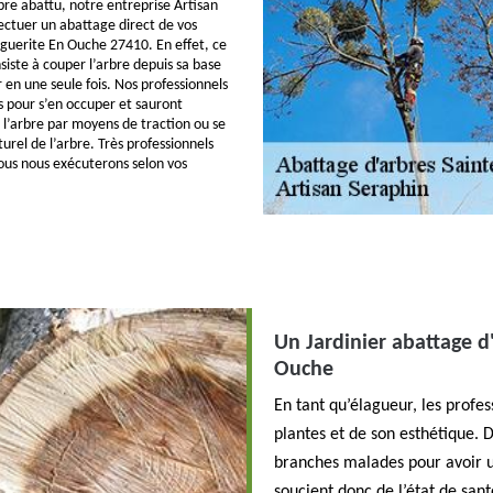
bre abattu, notre entreprise Artisan
ectuer un abattage direct de vos
guerite En Ouche 27410. En effet, ce
siste à couper l’arbre depuis sa base
 en une seule fois. Nos professionnels
ns pour s’en occuper et sauront
 l’arbre par moyens de traction ou se
urel de l’arbre. Très professionnels
ous nous exécuterons selon vos
Un Jardinier abattage d
Ouche
En tant qu’élagueur, les profes
plantes et de son esthétique. D
branches malades pour avoir u
soucient donc de l’état de sant