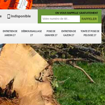
ON VOUS RAPPELLE GRATUITEMENT
e
indisponible
ENTRETIEN DE
DÉBROUSSAILLAGE
POSE DE
ENTRETIEN DE
TONTE ET POSE DE
JARDIN 27
27
GRAVIER 27
GAZON 27
PELOUSE 27