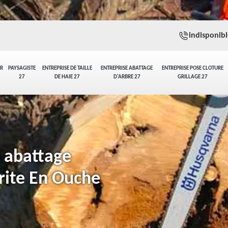
indisponibl
ER
PAYSAGISTE
ENTREPRISE DE TAILLE
ENTREPRISE ABATTAGE
ENTREPRISE POSE CLOTURE
27
DE HAIE 27
D'ARBRE 27
GRILLAGE 27
n abattage
rite En Ouche