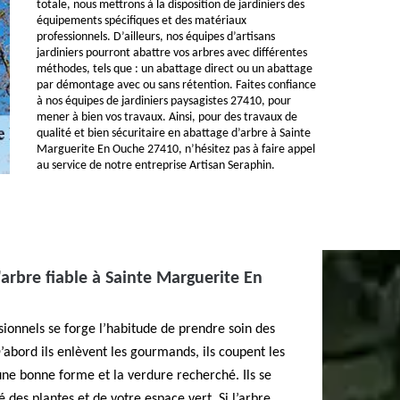
totale, nous mettrons à la disposition de jardiniers des
équipements spécifiques et des matériaux
professionnels. D’ailleurs, nos équipes d’artisans
jardiniers pourront abattre vos arbres avec différentes
méthodes, tels que : un abattage direct ou un abattage
par démontage avec ou sans rétention. Faites confiance
à nos équipes de jardiniers paysagistes 27410, pour
mener à bien vos travaux. Ainsi, pour des travaux de
qualité et bien sécuritaire en abattage d’arbre à Sainte
Marguerite En Ouche 27410, n’hésitez pas à faire appel
au service de notre entreprise Artisan Seraphin.
'arbre fiable à Sainte Marguerite En
sionnels se forge l’habitude de prendre soin des
’abord ils enlèvent les gourmands, ils coupent les
ne bonne forme et la verdure recherché. Ils se
é des plantes et de votre espace vert. Si l’arbre