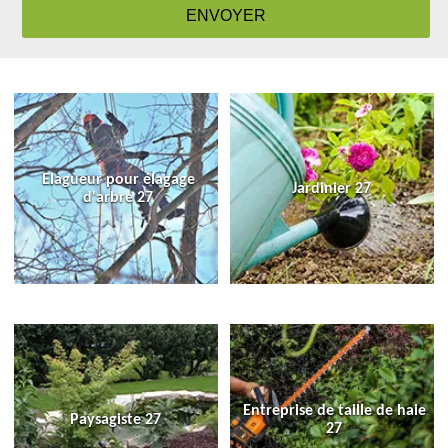
Elagueur pour élagage
Jardinier 27
d'arbre 27
Entreprise de taille de haie
Paysagiste 27
27