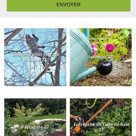
Elagueur pour élagage
Jardinier 27
d'arbre 27
Entreprise de taille de haie
Paysagiste 27
27