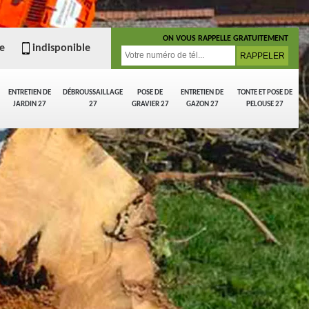
ON VOUS RAPPELLE GRATUITEMENT
e
indisponible
ENTRETIEN DE
DÉBROUSSAILLAGE
POSE DE
ENTRETIEN DE
TONTE ET POSE DE
JARDIN 27
27
GRAVIER 27
GAZON 27
PELOUSE 27