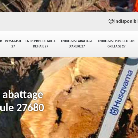
indisponibl
ER
PAYSAGISTE
ENTREPRISE DE TAILLE
ENTREPRISE ABATTAGE
ENTREPRISE POSE CLOTURE
27
DE HAIE 27
D'ARBRE 27
GRILLAGE 27
n abattage
aule 27680