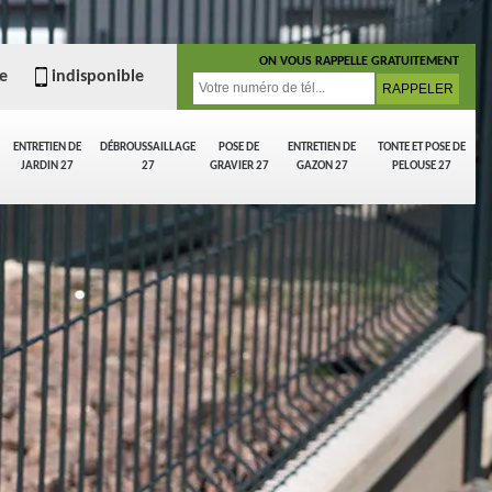
ON VOUS RAPPELLE GRATUITEMENT
e
indisponible
ENTRETIEN DE
DÉBROUSSAILLAGE
POSE DE
ENTRETIEN DE
TONTE ET POSE DE
JARDIN 27
27
GRAVIER 27
GAZON 27
PELOUSE 27