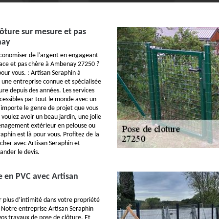
ôture sur mesure et pas
nay
économiser de l’argent en engageant
cace et pas chère à Ambenay 27250 ?
 pour vous. : Artisan Seraphin à
une entreprise connue et spécialisée
ure depuis des années. Les services
ccessibles par tout le monde avec un
 importe le genre de projet que vous
voulez avoir un beau jardin, une jolie
énagement extérieur en pelouse ou
aphin est là pour vous. Profitez de la
 cher avec Artisan Seraphin et
ander le devis.
e en PVC avec Artisan
 plus d’intimité dans votre propriété
Notre entreprise Artisan Seraphin
vos travaux de pose de clôture. Et