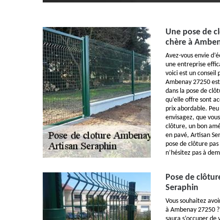
Une pose de cl
chère à Ambe
Avez-vous envie d’
une entreprise effi
voici est un conseil
Ambenay 27250 est 
dans la pose de clôt
qu’elle offre sont a
prix abordable. Peu
envisagez, que vous 
clôture, un bon am
en pavé, Artisan Ser
pose de clôture pas
n’hésitez pas à dem
Pose de clôtur
Seraphin
Vous souhaitez avoir
à Ambenay 27250 ? 
saura s’occuper de 