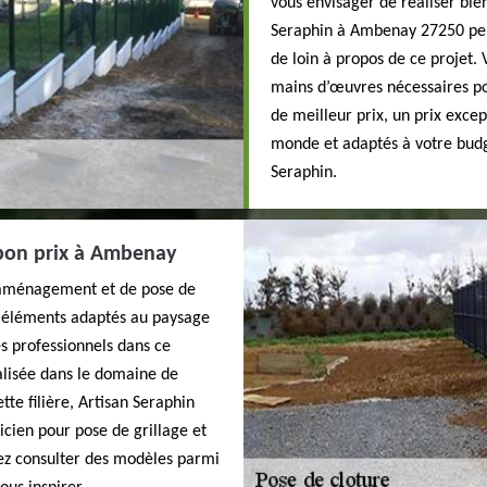
vous envisager de réaliser bien
Seraphin à Ambenay 27250 peu
de loin à propos de ce projet.
mains d’œuvres nécessaires pou
de meilleur prix, un prix exce
monde et adaptés à votre budge
Seraphin.
à bon prix à Ambenay
’aménagement et de pose de
s éléments adaptés au paysage
des professionnels dans ce
alisée dans le domaine de
tte filière, Artisan Seraphin
icien pour pose de grillage et
vez consulter des modèles parmi