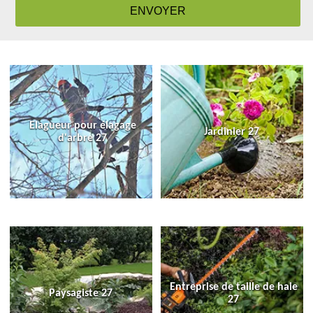
Elagueur pour élagage
Jardinier 27
d'arbre 27
Entreprise de taille de haie
Paysagiste 27
27