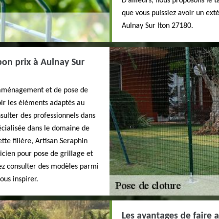
D’ailleurs, nous proposons le t
que vous puissiez avoir un ext
Aulnay Sur Iton 27180.
 bon prix à Aulnay Sur
’aménagement et de pose de
oir les éléments adaptés au
onsulter des professionnels dans
écialisée dans le domaine de
tte filière, Artisan Seraphin
icien pour pose de grillage et
vez consulter des modèles parmi
ous inspirer.
Les avantages de faire 