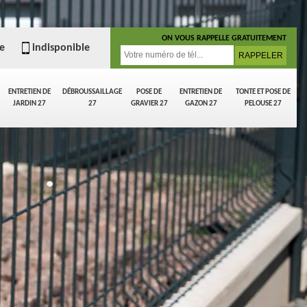
ON VOUS RAPPELLE GRATUITEMENT
e
indisponible
ENTRETIEN DE
DÉBROUSSAILLAGE
POSE DE
ENTRETIEN DE
TONTE ET POSE DE
JARDIN 27
27
GRAVIER 27
GAZON 27
PELOUSE 27