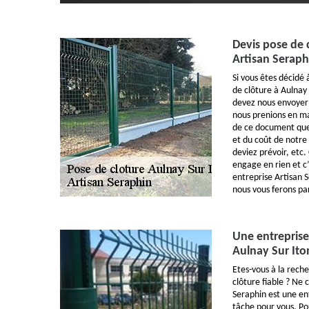
Devis pose de 
Artisan Seraph
Si vous êtes décidé
de clôture à Aulnay
devez nous envoyer
nous prenions en mai
de ce document que
et du coût de notre
deviez prévoir, etc
engage en rien et c
entreprise Artisan 
nous vous ferons pa
Une entreprise
Aulnay Sur Ito
Etes-vous à la rech
clôture fiable ? Ne 
Seraphin est une ent
tâche pour vous. Pou