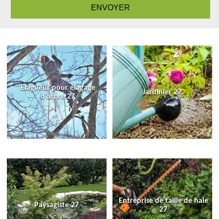
Elagueur pour élagage
Jardinier 27
d'arbre 27
Entreprise de taille de haie
Paysagiste 27
27