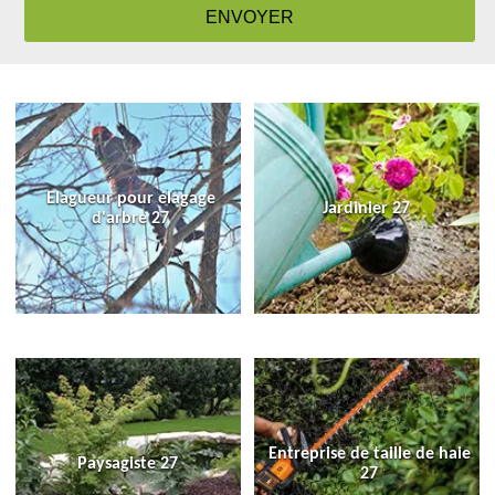
Elagueur pour élagage
Jardinier 27
d'arbre 27
Entreprise de taille de haie
Paysagiste 27
27