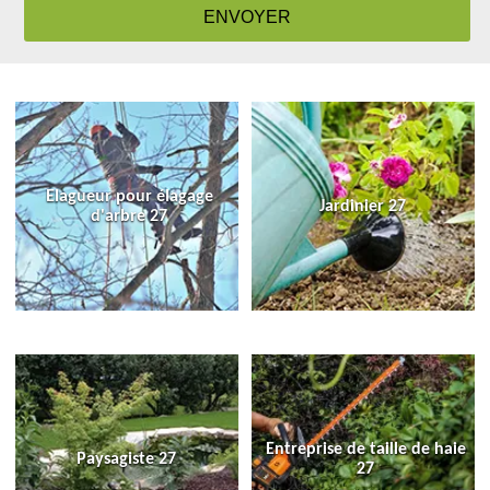
Elagueur pour élagage
Jardinier 27
d'arbre 27
Entreprise de taille de haie
Paysagiste 27
27