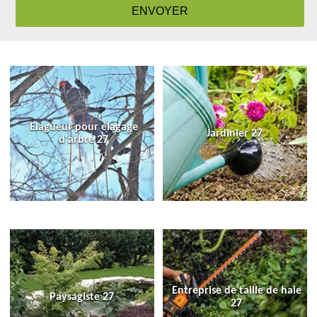
Elagueur pour élagage
Jardinier 27
d'arbre 27
Entreprise de taille de haie
Paysagiste 27
27